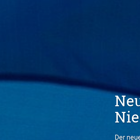
er Europapreis in
edersachsen
e Europapreis würdigt zivilgesellschaftliches