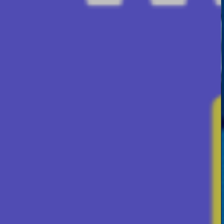
Neu
Ni
Der neu