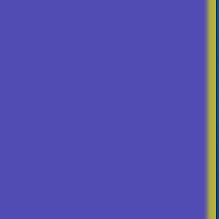
Engagem
5000 Eu
Jugendl
Die Bew
verlänge
Weiter 