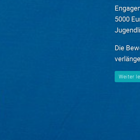
ent für die Europäische Einigung mit bis zu
ro. Dazu gibt es einen Videowettbewerb für
iche.
erbungsfrist wurde bis zum
15. September 20
rt.
lesen